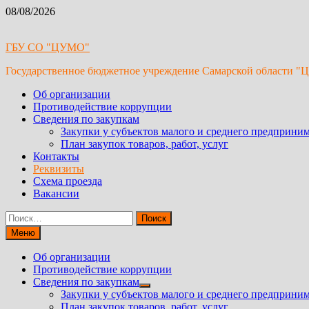
Перейти
08/08/2026
к
содержимому
ГБУ СО "ЦУМО"
Государственное бюджетное учреждение Самарской области "
Об организации
Противодействие коррупции
Сведения по закупкам
Закупки у субъектов малого и среднего предприним
План закупок товаров, работ, услуг
Контакты
Реквизиты
Схема проезда
Вакансии
Найти:
Меню
Об организации
Противодействие коррупции
Сведения по закупкам
Показать
Закупки у субъектов малого и среднего предприним
подменю
План закупок товаров, работ, услуг