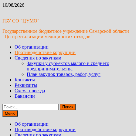
Перейти
10/08/2026
к
содержимому
ГБУ СО "ЦУМО"
Государственное бюджетное учреждение Самарской области
"Центр утилизации медицинских отходов"
Об организации
Противодействие коррупции
Сведения по закупкам
Закупки у субъектов малого и среднего
предпринимательства
План закупок товаров, работ, услуг
Контакты
Реквизиты
Схема проезда
Вакансии
Найти:
Меню
Об организации
Противодействие коррупции
Сведения по закупкам